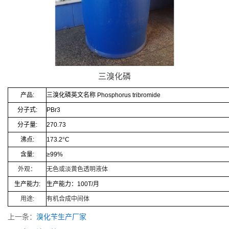
三溴化磷
产品
:
三溴化磷英文名称
Phosphorus tribromide
分子式
:
PBr3
分子量
:
270.73
沸点
:
173.2
°
C
含量
:
≥99%
外观：
无色或淡黄色透明液体
生产能力
:
生产能力：
100T/
月
用途
:
有机合成中间体
上一条：
溴化苄生产厂家