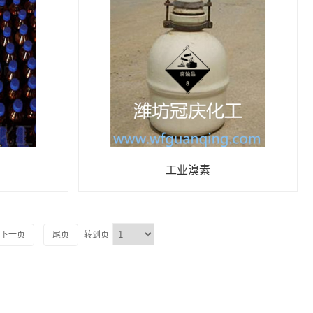
家|溴化氢价格|溴化氢厂家]
工业溴素
下一页
尾页
转到页