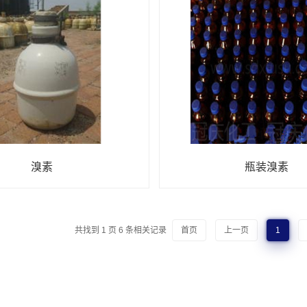
[溴化氢|溴化氢气体|液化溴化氢|溴化氢生产厂
[溴素|溴素厂家|溴素生产|溴素价格|溴素生产厂家]
溴素
瓶装溴素
共找到
1
页
6
条相关记录
首页
上一页
1