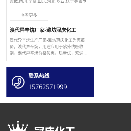
溴化苄生产,溴化苄用途广泛,欢迎洽谈咨询
15762571999刘先生
查看更多
溴代异辛烷厂家-潍坊冠庆化工
溴代异辛烷生产厂家-潍坊冠庆化工为您报
价，溴代异辛烷，用途应用于紫外线吸收
剂，溴代异辛烷价格优惠，质量优，欢迎新
老客户洽谈咨询15762571999
查看更多
联系热线
2023年新溴素生产厂家价格波动-潍坊冠庆化工
15762571999
2023年溴素生产厂家价格波动较大，罐装溴
素和坛装溴素价格报价，溴素厂家停产检
修，溴素价格低于成本，就山东溴素生产厂
家溴素价格报价咨询热线15762571999
查看更多
溴素厂家为您报价（新溴素价格）