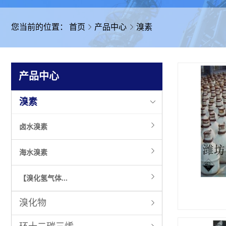
您当前的位置：
首页
产品中心
溴素
产品中心
溴素
卤水溴素
潍坊溴素厂家告诉你溴素的用途有哪些
海水溴素
溴素的用途：
【溴化氢气体...
溴化物
查看更多