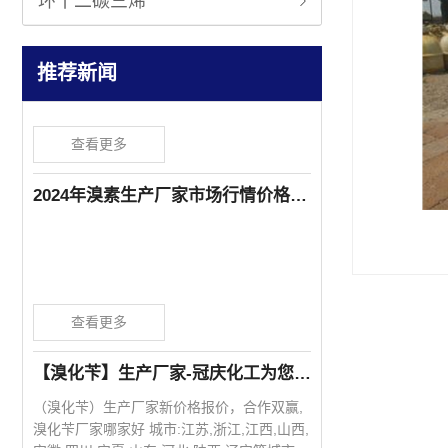
环十二碳三烯
【溴化氢气体】生产厂家-冠庆化工为您提供溴化氢气体99.9价格报价
溴化氢气体生产厂家-潍坊冠庆化工提供溴化
氢气体99.9价格报价，主要应用于半导体领
推荐新闻
域，如掺磷的多晶硅、单晶硅或者二维半导
体的刻蚀，是芯片制程的核心气体之一，在
存储芯片、逻辑芯片、功率半导体的制程以
查看更多
及显示面板领域有广泛应用，欢迎新老客户
洽谈咨询15762571999
2024年溴素生产厂家市场行情价格波动-潍坊冠庆化工
查看更多
【溴化苄】生产厂家-冠庆化工为您提供溴化苄新价格报价
（溴化苄）生产厂家新价格报价，合作双赢,
溴化苄厂家哪家好 城市:江苏,浙江,江西,山西,
安徽,四川,宁夏,山东,河北,陕西,辽宁等城市,