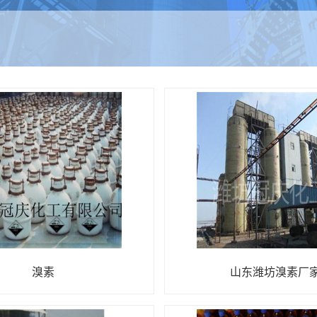
溴素
山东潍坊溴素厂